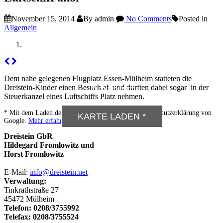
November 15, 2014
By admin
No Comments
Posted in
Allgemein
Dem nahe gelegenen Flugplatz Essen-Mülheim statteten die
Anfahrt
Dreistein-Kinder einen Besuch ab und durften dabei sogar in der
Steuerkanzel eines Luftschiffs Platz nehmen.
* Mit dem Laden der Karte akzeptieren Sie die Datenschutzerklärung von
KARTE LADEN *
Google.
Mehr erfahren
Dreistein GbR
Hildegard Fromlowitz und
Horst Fromlowitz
E-Mail:
info@dreistein.net
Verwaltung:
Tinkrathstraße 27
45472 Mülheim
Telefon: 0208/3755992
Telefax: 0208/3755524