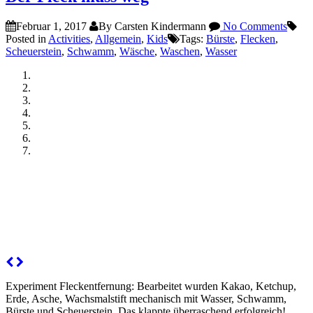
Februar 1, 2017
By Carsten Kindermann
No Comments
Posted in
Activities
,
Allgemein
,
Kids
Tags:
Bürste
,
Flecken
,
Scheuerstein
,
Schwamm
,
Wäsche
,
Waschen
,
Wasser
Experiment Fleckentfernung: Bearbeitet wurden Kakao, Ketchup,
Erde, Asche, Wachsmalstift mechanisch mit Wasser, Schwamm,
Bürste und Scheuerstein. Das klappte überraschend erfolgreich!