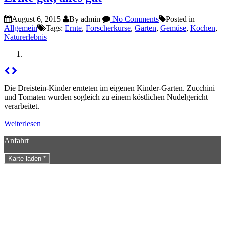
August 6, 2015
By admin
No Comments
Posted in
Allgemein
Tags:
Ernte
,
Forscherkurse
,
Garten
,
Gemüse
,
Kochen
,
Naturerlebnis
Die Dreistein-Kinder ernteten im eigenen Kinder-Garten. Zucchini
und Tomaten wurden sogleich zu einem köstlichen Nudelgericht
verarbeitet.
Weiterlesen
Anfahrt
Karte laden *