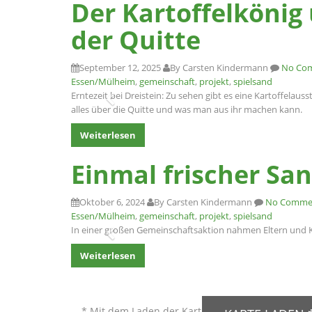
Der Kartoffelkönig
der Quitte
September 12, 2025
By Carsten Kindermann
No Co
Essen/Mülheim
,
gemeinschaft
,
projekt
,
spielsand
Erntezeit bei Dreistein: Zu sehen gibt es eine Kartoffelau
alles über die Quitte und was man aus ihr machen kann.
Weiterlesen
Einmal frischer San
Oktober 6, 2024
By Carsten Kindermann
No Comme
Essen/Mülheim
,
gemeinschaft
,
projekt
,
spielsand
In einer großen Gemeinschaftsaktion nahmen Eltern und K
Weiterlesen
Anfahrt
* Mit dem Laden der Karte akzeptieren Sie die 