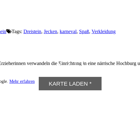
ein
Tags:
Dreistein
,
Jecken
,
karneval
,
Spaß
,
Verkleidung
rzieherinnen verwandeln die Einrichtung in eine närrische Hochburg und
Anfahrt
ogle.
Mehr erfahren
KARTE LADEN *