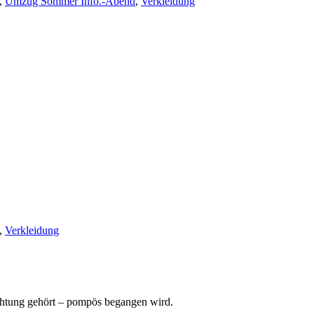
,
Umzug Sommer Info.-Abend
,
Verkleidung
,
Verkleidung
richtung gehört – pompös begangen wird.