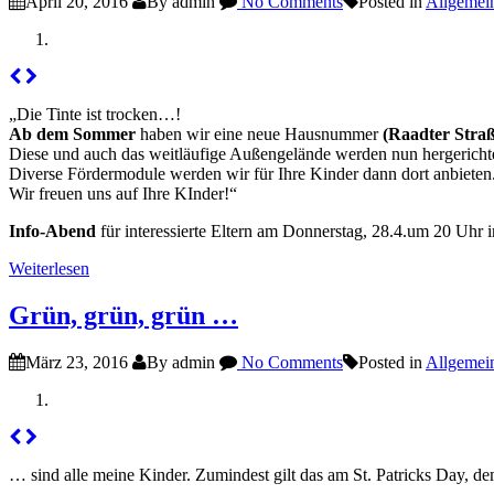
April 20, 2016
By admin
No Comments
Posted in
Allgemei
„Die Tinte ist trocken…!
Ab dem Sommer
haben wir eine neue Hausnummer
(Raadter Straß
Diese und auch das weitläufige Außengelände werden nun hergerichte
Diverse Fördermodule werden wir für Ihre Kinder dann dort anbieten
Wir freuen uns auf Ihre KInder!“
Info-Abend
für interessierte Eltern am Donnerstag, 28.4.um 20 Uhr i
Weiterlesen
Grün, grün, grün …
März 23, 2016
By admin
No Comments
Posted in
Allgemei
… sind alle meine Kinder. Zumindest gilt das am St. Patricks Day, dem