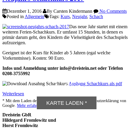
Dezember 1, 2016
By Carsten Kindermann
No Comments
Posted in
Allgemein
Tags:
Kurs
,
Neujahr
,
Schach
Das neue Jahr startet mit einem
weiteren Ferien-Schachkurs. Er umfasst 15 Stunden, in denen es
primär darum geht, den Kindern die Vielseitigkeit des Schachspiels
aufzuzeigen.
Geeignet ist der Kurs für Kinder ab 5 Jahren (egal welche
Vorkenntnisse). Kosten: 90 Euro.
Infos und Anmeldung unter info@dreistein.net oder Telefon
0208-3755992
Aushang Schachkurs als pdf
Anfahrt
Weiterlesen
* Mit dem Laden der Karte akzeptieren Sie die Datenschutzerklärung von
KARTE LADEN *
Google.
Mehr erfahren
Dreistein GbR
Hildegard Fromlowitz und
Horst Fromlowitz