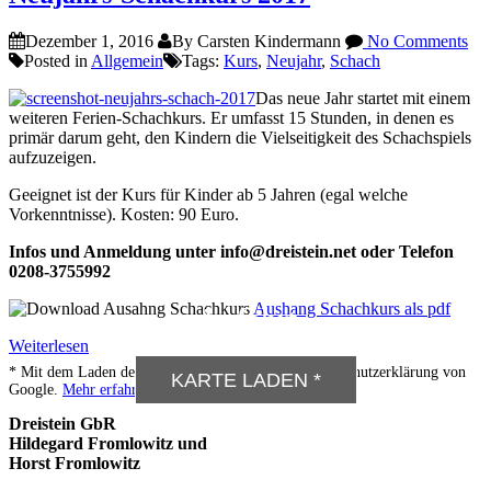
Dezember 1, 2016
By Carsten Kindermann
No Comments
Posted in
Allgemein
Tags:
Kurs
,
Neujahr
,
Schach
Das neue Jahr startet mit einem
weiteren Ferien-Schachkurs. Er umfasst 15 Stunden, in denen es
primär darum geht, den Kindern die Vielseitigkeit des Schachspiels
aufzuzeigen.
Geeignet ist der Kurs für Kinder ab 5 Jahren (egal welche
Vorkenntnisse). Kosten: 90 Euro.
Infos und Anmeldung unter info@dreistein.net oder Telefon
0208-3755992
Aushang Schachkurs als pdf
Anfahrt
Weiterlesen
* Mit dem Laden der Karte akzeptieren Sie die Datenschutzerklärung von
KARTE LADEN *
Google.
Mehr erfahren
Dreistein GbR
Hildegard Fromlowitz und
Horst Fromlowitz