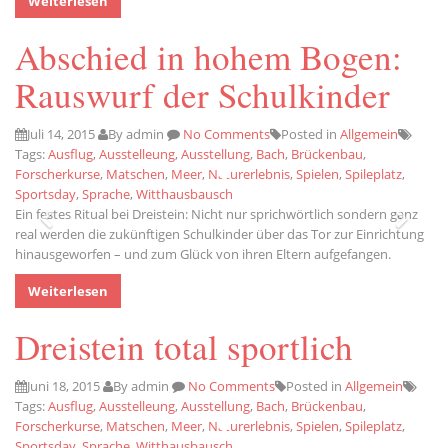
Weiterlesen
Abschied in hohem Bogen:
Rauswurf der Schulkinder
Juli 14, 2015
By admin
No Comments
Posted in
Allgemein
Tags:
Ausflug
,
Ausstelleung
,
Ausstellung
,
Bach
,
Brückenbau
,
Forscherkurse
,
Matschen
,
Meer
,
Naturerlebnis
,
Spielen
,
Spileplatz
,
Sportsday
,
Sprache
,
Witthausbausch
Ein festes Ritual bei Dreistein: Nicht nur sprichwörtlich sondern ganz
real werden die zukünftigen Schulkinder über das Tor zur Einrichtung
hinausgeworfen – und zum Glück von ihren Eltern aufgefangen.
Weiterlesen
Dreistein total sportlich
Juni 18, 2015
By admin
No Comments
Posted in
Allgemein
Tags:
Ausflug
,
Ausstelleung
,
Ausstellung
,
Bach
,
Brückenbau
,
Forscherkurse
,
Matschen
,
Meer
,
Naturerlebnis
,
Spielen
,
Spileplatz
,
Sportsday
,
Sprache
,
Witthausbausch