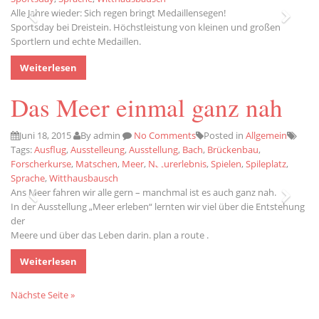
Alle Jahre wieder: Sich regen bringt Medaillensegen!
Sportsday bei Dreistein. Höchstleistung von kleinen und großen
Sportlern und echte Medaillen.
Weiterlesen
Das Meer einmal ganz nah
Juni 18, 2015
By admin
No Comments
Posted in
Allgemein
Tags:
Ausflug
,
Ausstelleung
,
Ausstellung
,
Bach
,
Brückenbau
,
Forscherkurse
,
Matschen
,
Meer
,
Naturerlebnis
,
Spielen
,
Spileplatz
,
Sprache
,
Witthausbausch
Ans Meer fahren wir alle gern – manchmal ist es auch ganz nah.
In der Ausstellung „Meer erleben“ lernten wir viel über die Entstehung
der
Meere und über das Leben darin.
plan a route
.
Weiterlesen
Anfahrt
Nächste Seite »