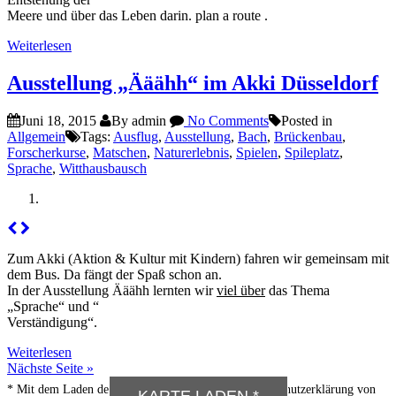
Meere und über das Leben darin.
plan a route
.
Weiterlesen
Ausstellung „Ääähh“ im Akki Düsseldorf
Juni 18, 2015
By admin
No Comments
Posted in
Allgemein
Tags:
Ausflug
,
Ausstellung
,
Bach
,
Brückenbau
,
Forscherkurse
,
Matschen
,
Naturerlebnis
,
Spielen
,
Spileplatz
,
Sprache
,
Witthausbausch
Zum Akki (Aktion & Kultur mit Kindern) fahren wir gemeinsam mit
dem Bus. Da fängt der Spaß schon an.
In der Ausstellung Ääähh lernten wir
viel über
das Thema
„Sprache“ und “
Verständigung“.
Anfahrt
Weiterlesen
Nächste Seite »
* Mit dem Laden der Karte akzeptieren Sie die Datenschutzerklärung von