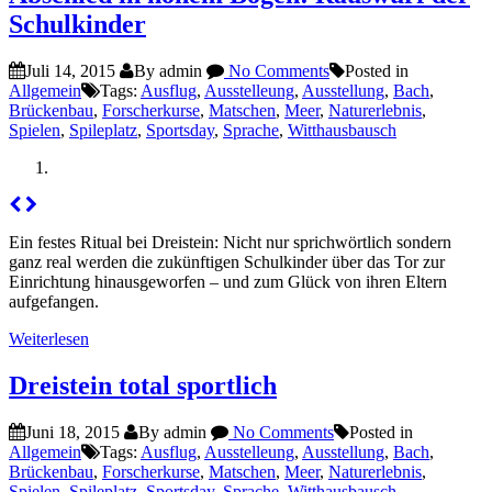
Schulkinder
Juli 14, 2015
By admin
No Comments
Posted in
Allgemein
Tags:
Ausflug
,
Ausstelleung
,
Ausstellung
,
Bach
,
Brückenbau
,
Forscherkurse
,
Matschen
,
Meer
,
Naturerlebnis
,
Spielen
,
Spileplatz
,
Sportsday
,
Sprache
,
Witthausbausch
Ein festes Ritual bei Dreistein: Nicht nur sprichwörtlich sondern
ganz real werden die zukünftigen Schulkinder über das Tor zur
Einrichtung hinausgeworfen – und zum Glück von ihren Eltern
aufgefangen.
Weiterlesen
Dreistein total sportlich
Juni 18, 2015
By admin
No Comments
Posted in
Allgemein
Tags:
Ausflug
,
Ausstelleung
,
Ausstellung
,
Bach
,
Brückenbau
,
Forscherkurse
,
Matschen
,
Meer
,
Naturerlebnis
,
Spielen
,
Spileplatz
,
Sportsday
,
Sprache
,
Witthausbausch